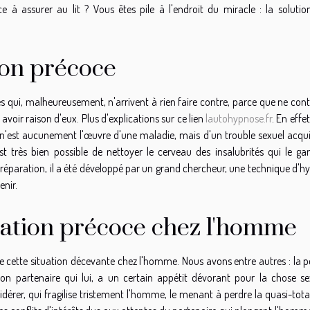
à assurer au lit ? Vous êtes pile à l'endroit du miracle : la solutio
tion précoce
 qui, malheureusement, n'arrivent à rien faire contre, parce que ne cont
 avoir raison d'eux. Plus d'explications sur ce lien
lautohypnose.fr
. En effet
 n'est aucunement l'œuvre d'une maladie, mais d'un trouble sexuel acqui
t très bien possible de nettoyer le cerveau des insalubrités qui le ga
 réparation, il a été développé par un grand chercheur, une technique d'h
enir.
ulation précoce chez l'homme
 de cette situation décevante chez l'homme. Nous avons entre autres : la 
n partenaire qui lui, a un certain appétit dévorant pour la chose sex
érer, qui fragilise tristement l'homme, le menant à perdre la quasi-tota