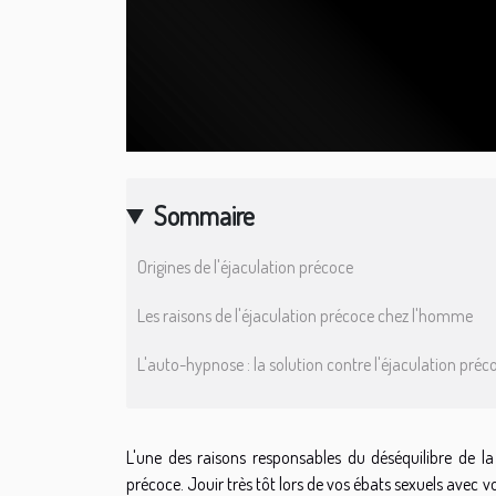
Sommaire
Origines de l'éjaculation précoce
Les raisons de l'éjaculation précoce chez l'homme
L'auto-hypnose : la solution contre l'éjaculation préc
L'une des raisons responsables du déséquilibre de la
précoce. Jouir très tôt lors de vos ébats sexuels avec