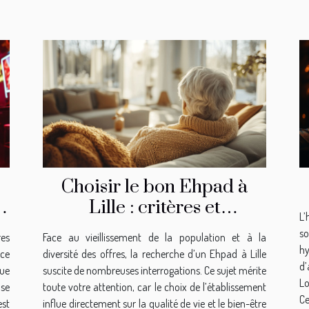
Choisir le bon Ehpad à
Lille : critères et
L’
recommandations
s
res
Face au vieillissement de la population et à la
h
nce
diversité des offres, la recherche d’un Ehpad à Lille
d
gue
suscite de nombreuses interrogations. Ce sujet mérite
Lo
 se
toute votre attention, car le choix de l’établissement
Ce
est
influe directement sur la qualité de vie et le bien-être