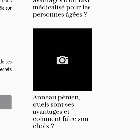
avantages d'un taxi
e dans
médicalisé pour les
le sur
personnes âgées ?
de ses
ecrets
Anneau pénien,
quels sont ses
avantages et
comment faire son
choix ?