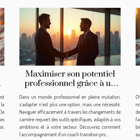
Maximiser son potentiel
r
professionnel grâce à un
coach transition pro
est
Dans un monde professionnel en pleine mutation,
C
 la
s’adapter n’est plus une option, mais une nécessité.
no
De
Naviguer efficacement à travers les changements de
d
es
carrière requiert des outils spécifiques, adaptés à vos
fa
ir,
ambitions et à votre secteur. Découvrez comment
bé
l’accompagnement d’un coach transition pro...
su