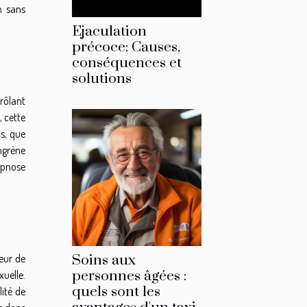
n sans
Ejaculation
précoce: Causes,
conséquences et
solutions
rôlant
, cette
s, que
ngrène
ypnose
peur de
Soins aux
personnes âgées :
uelle.
quels sont les
lité de