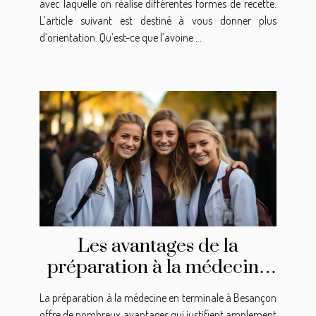
avec laquelle on réalise différentes formes de recette.
L’article suivant est destiné à vous donner plus
d’orientation. Qu’est-ce que l’avoine ...
Les avantages de la
préparation à la médecine
en terminale à Besançon
La préparation à la médecine en terminale à Besançon
offre de nombreux avantages qui justifient amplement