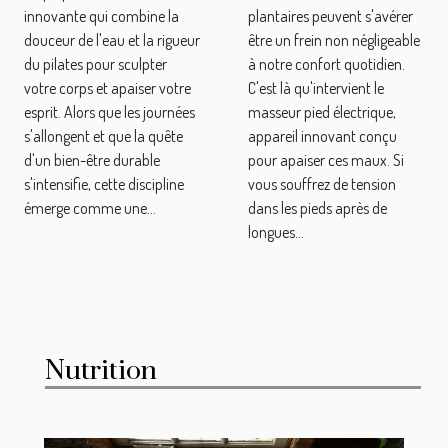
réduire les
pour soulager
innovante qui combine la
plantaires peuvent s'avérer
douleurs
les douleurs
douceur de l'eau et la rigueur
être un frein non négligeable
du pilates pour sculpter
à notre confort quotidien.
dorsales
plantaires
votre corps et apaiser votre
C'est là qu'intervient le
esprit. Alors que les journées
masseur pied électrique,
s'allongent et que la quête
appareil innovant conçu
d'un bien-être durable
pour apaiser ces maux. Si
s'intensifie, cette discipline
vous souffrez de tension
émerge comme une...
dans les pieds après de
longues...
Nutrition