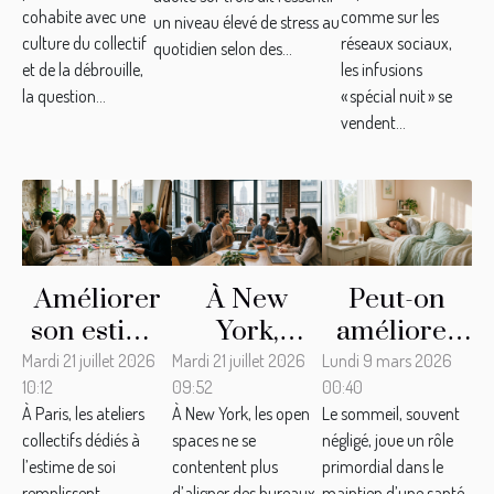
change la
leur effet
solidaire, récit
cohabite avec une
comme sur les
un niveau élevé de stress au
vie à
relaxant ?
d’une
culture du collectif
réseaux sociaux,
quotidien selon des...
Marseille
transformation
et de la débrouille,
les infusions
la question...
« spécial nuit » se
?
à Montréal
vendent...
Améliorer
À New
Peut-on
son estime
York,
améliorer
de soi à
améliorer
la qualité
Mardi 21 juillet 2026
Mardi 21 juillet 2026
Lundi 9 mars 2026
10:12
09:52
00:40
Paris : le
son estime
du sommeil
À Paris, les ateliers
À New York, les open
Le sommeil, souvent
boom des
de soi
avec des
collectifs dédiés à
spaces ne se
négligé, joue un rôle
ateliers
devient une
méthodes
l’estime de soi
contentent plus
primordial dans le
collectifs en
tendance
naturelles ?
remplissent
d’aligner des bureaux
maintien d’une santé