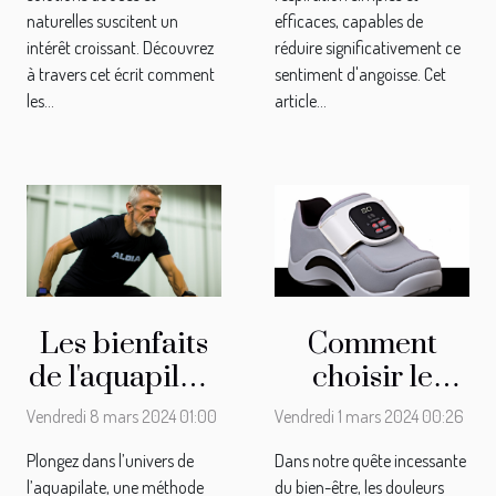
naturelles suscitent un
efficaces, capables de
intérêt croissant. Découvrez
réduire significativement ce
à travers cet écrit comment
sentiment d'angoisse. Cet
les...
article...
Les bienfaits
Comment
de l'aquapilate
choisir le
pour
meilleur
Vendredi 8 mars 2024 01:00
Vendredi 1 mars 2024 00:26
améliorer la
masseur pied
Plongez dans l’univers de
Dans notre quête incessante
posture et
électrique
l’aquapilate, une méthode
du bien-être, les douleurs