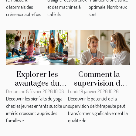
ville
dans les
désormais des
et des machines à
optimale. Nombreux
créneaux autrefois...
café, ils...
sont...
espaces de
coworking
Explorer les
Comment la
avantages du
supervision de
yoga pour les
thérapeute peut
Dimanche 8 février 2026 10:08
Lundi 19 janvier 2026 10:26
Découvrir les bienfaits du yoga
Découvrir le potentiel de la
jeunes enfants ?
améliorer votre
chez les jeunes enfants suscite un
supervision de thérapeute peut
pratique
intérêt croissant auprès des
transformer significativement la
professionnelle
familles et...
qualité de...