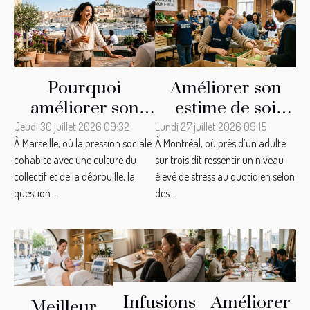
Pourquoi
Améliorer son
améliorer son
estime de soi
estime de soi
grâce à
Jeudi 30 juillet 2026 09:32
Lundi 27 juillet 2026 09:15
À Marseille, où la pression sociale
À Montréal, où près d’un adulte
change la vie à
l’engagement
cohabite avec une culture du
sur trois dit ressentir un niveau
Marseille ?
solidaire, récit
collectif et de la débrouille, la
élevé de stress au quotidien selon
d’une
question...
des...
transformation à
Montréal
Infusions
Améliorer
Meilleur