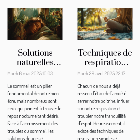
Solutions
Techniques de
naturelles
respiration
contre les
pour l'anxiété
Mardi 6 mai 2025 10:03
Mardi 29 avril 2025 22:17
troubles du
soulagez votre
Le sommeil est un pilier
Chacun de nous a déjà
sommeil
esprit avec des
fondamental de notre bien-
ressenti l'étau de l'anxiété
plantes et
méthodes
être, mais nombreux sont
serrer notre poitrine, influer
pratiques
simples et
ceux qui peinent à trouver le
sur notre respiration et
repos nocturne tant désiré.
troubler notre tranquillité
pour retrouver
efficaces
Face à l'accroissement des
d'esprit. Heureusement, il
un sommeil
troubles du sommeil, les
existe des techniques de
réparateur
solutions douces et
respiration simples et