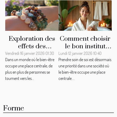
Exploration des
Comment choisir
effets des
le bon institut
bracelets en
pour vos soins de
Vendredi 16 janvier 2026 01:30
Lundi 12 janvier 2026 10:40
Dans un monde où le bien-être
Prendre soin de soi est désormais
pierres sur le
bien-être ?
occupe une place centrale, de
une priorité dans une société où
bien-être
plus en plus de personnes se
le bien-être occupe une place
quotidien
tournent vers les...
centrale....
Forme