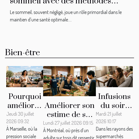
sommeil avec des méthodes
naturelles ?
Le sommeil, souvent négligé, joue un rôle primordial dans le
maintien d’une santé optimale....
Bien-être
Pourquoi
Infusions
améliorer
du soir :
Améliorer son
son
faut-il
estime de soi
Jeudi 30 juillet
Mardi 21 juillet
2026 09:32
2026 10:17
estime de
vraiment
grâce à
Lundi 27 juillet 2026 09:15
À Marseille, où la
Dans les rayons des
À Montréal, où près d’un
soi
croire à
l’engagement
pression sociale
supermarchés
adulte sur trois dit ressentir