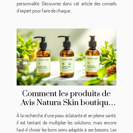
personnalité. Découvrez dans cet article des conseils
d’expert pour faire de chaque...
Comment les produits de
Avis Natura Skin boutique
favorisent-ils une peau saine
À la recherche d’une peau éclatante et en pleine santé,
?
il est tentant de multiplier les solutions, mais encore
faut-il choisir les bons soins adaptés à ses besoins. Les