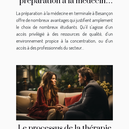
préparation à la médecine
en terminale à Besançon
La préparation à la médecine en terminale à Besançon
offre de nombreux avantages qui justifient amplement
le choix de nombreux étudiants. Qu'il s'agisse d'un
accès privilégié à des ressources de qualité, d'un
environnement propice à la concentration, ou d'un
accès à des professionnels du secteur...
Le processus de la thérapie