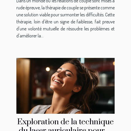
Dans un monde où les relations de couple sont mises à
communication dans une
rude épreuve, la thérapie de couple se présente comme
relation
une solution viable pour surmonter les difficultés. Cette
thérapie, loin d'être un signe de faiblesse, fait preuve
d'une volonté mutuelle de résoudre les problèmes et
d'améliorer la...
Exploration de la technique
du laser auriculaire pour la