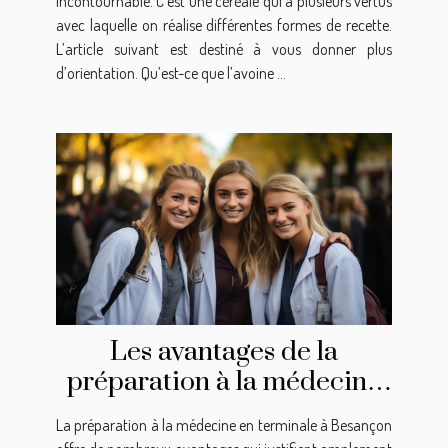
incontournable. C’est une céréale qui a plusieurs vertus
avec laquelle on réalise différentes formes de recette.
L’article suivant est destiné à vous donner plus
d’orientation. Qu’est-ce que l’avoine ...
Les avantages de la
préparation à la médecine
en terminale à Besançon
La préparation à la médecine en terminale à Besançon